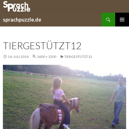
Suchen
sprachpuzzle.de
SPRINGE
PRIMÄR
ZUM
MENÜ
INHALT
TIERGESTÜTZT12
14. JULI 2014
1600 × 1200
TIERGESTÜTZT12