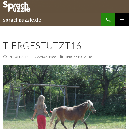
Suchen
sprachpuzzle.de
SPRINGE
PRIMÄR
ZUM
MENÜ
INHALT
TIERGESTÜTZT16
14. JULI 2014
2240 × 1488
TIERGESTÜTZT16