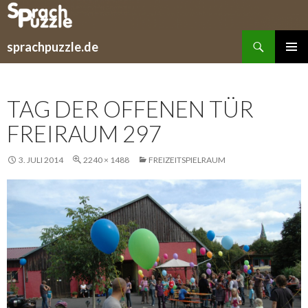
Suchen
sprachpuzzle.de
SPRINGE
PRIMÄR
ZUM
MENÜ
INHALT
TAG DER OFFENEN TÜR
FREIRAUM 297
3. JULI 2014
2240 × 1488
FREIZEITSPIELRAUM